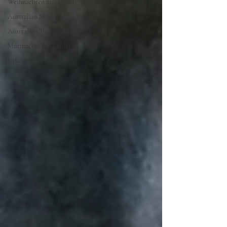
Weihnachten mit Hund
Australian Shepherd im Winter
Australian Shepherd Pflege
Mutmacher für Kinder
Urlaub mit Hund