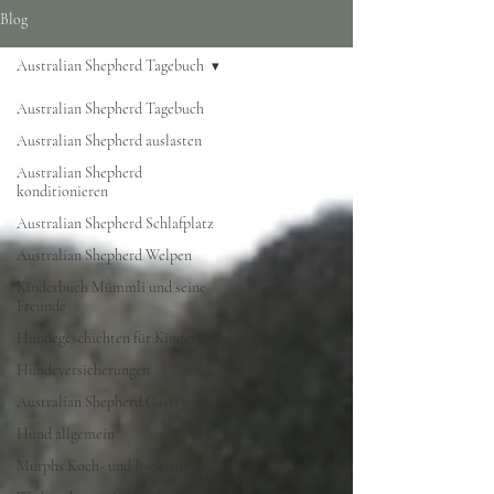
Blog
Australian Shepherd Tagebuch
Australian Shepherd Tagebuch
Australian Shepherd auslasten
Australian Shepherd
konditionieren
Australian Shepherd Schlafplatz
Australian Shepherd Welpen
Kinderbuch Mümmli und seine
Freunde
Hundegeschichten für Kinder
Hundeversicherungen
Australian Shepherd Gassi gehen
Hund allgemein
Murphs Koch- und Backstunde