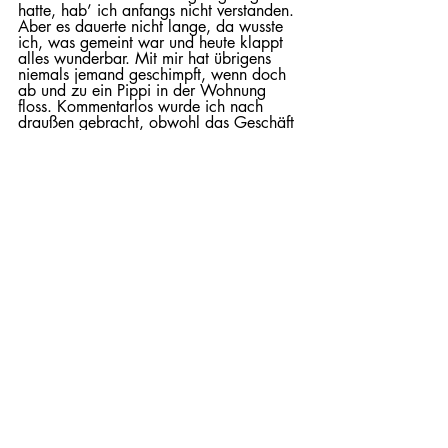
hatte, hab’ ich anfangs nicht verstanden. 
Aber es dauerte nicht lange, da wusste 
ich, was gemeint war und heute klappt 
alles wunderbar. Mit mir hat übrigens 
niemals jemand geschimpft, wenn doch 
ab und zu ein Pippi in der Wohnung 
floss. Kommentarlos wurde ich nach 
draußen gebracht, obwohl das Geschäft 
ja drinnen schon erledigt war. Aber ich 
sollte es lernen. Dann hat jemand 
drinnen das Pippi mit einem komischen 
Putzmittel, Mama meinte „Glasreiniger“ 
wäre passend, weggewischt. Sie sagte, 
es gäbe Hunde, die noch einmal an der 
gleichen Stelle als Rüde markieren 
könnten, wenn sie ihr Pippi im Haus 
noch riechen.
Richtig „trocken“ war ich etwa mit 14 
bis 16 Wochen.
Wie lange schlafen 
erwachsene Hunde?