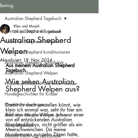
Beitrag
Australian Shepherd Tagebuch
Kleo und Murph
Australian Shepherd Tagebuch
24. Juli 2023
3 Min. Lesezeit
Australian Shepherd
Australian Shepherd auslasten
Welpen
Australian Shepherd konditionieren
Aktualisiert:
19. Nov. 2024
Australian Shepherd Schlafplatz
Aus meinem Australian Shepherd 
Tagebuch
Australian Shepherd Welpen
Wie sehen Australian 
Kinderbuch Mümmli und seine Freunde
Shepherd Welpen aus?
Hundegeschichten für Kinder
Hundeversicherungen
Damit ihr euch vorstellen könnt, wie 
klein ich einmal war, seht ihr hier ein 
Bild von mir als Welpe. Ich war einer 
Australian Shepherd Gassi gehen
von elf entzückenden Australian 
Shepherd-Babys, nicht größer als ein 
Hund allgemein
Meerschweinchen. Da meine 
Hundemama nur zehn Zitzen hatte, 
Murphs Koch- und Backstunde