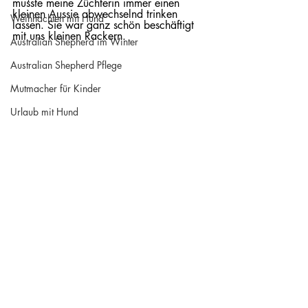
musste meine Züchterin immer einen 
kleinen Aussie abwechselnd trinken 
Weihnachten mit Hund
lassen. Sie war ganz schön beschäftigt 
mit uns kleinen Rackern.
Australian Shepherd im Winter
Australian Shepherd Pflege
Mutmacher für Kinder
Urlaub mit Hund