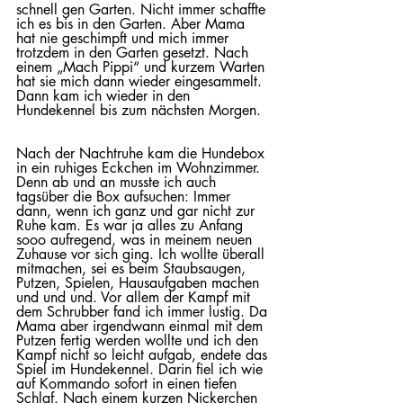
schnell gen Garten. Nicht immer schaffte 
ich es bis in den Garten. Aber Mama 
hat nie geschimpft und mich immer 
trotzdem in den Garten gesetzt. Nach 
einem „Mach Pippi“ und kurzem Warten 
hat sie mich dann wieder eingesammelt. 
Dann kam ich wieder in den 
Hundekennel bis zum nächsten Morgen. 
Nach der Nachtruhe kam die Hundebox 
in ein ruhiges Eckchen im Wohnzimmer. 
Denn ab und an musste ich auch 
tagsüber die Box aufsuchen: Immer 
dann, wenn ich ganz und gar nicht zur 
Ruhe kam. Es war ja alles zu Anfang 
sooo aufregend, was in meinem neuen 
Zuhause vor sich ging. Ich wollte überall 
mitmachen, sei es beim Staubsaugen, 
Putzen, Spielen, Hausaufgaben machen 
und und und. Vor allem der Kampf mit 
dem Schrubber fand ich immer lustig. Da 
Mama aber irgendwann einmal mit dem 
Putzen fertig werden wollte und ich den 
Kampf nicht so leicht aufgab, endete das 
Spiel im Hundekennel. Darin fiel ich wie 
auf Kommando sofort in einen tiefen 
Schlaf. Nach einem kurzen Nickerchen 