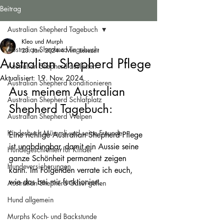
Beitrag
Australian Shepherd Tagebuch
Kleo und Murph
Australian Shepherd Tagebuch
23. Jan. 2024
4 Min. Lesezeit
Australian Shepherd Pflege
Australian Shepherd auslasten
Aktualisiert:
19. Nov. 2024
Australian Shepherd konditionieren
Aus meinem Australian 
Australian Shepherd Schlafplatz
Shepherd Tagebuch:
Australian Shepherd Welpen
Kinderbuch Mümmli und seine Freunde
Eine richtige Australian Shepherd Pflege 
ist unabdingbar, damit ein Aussie seine 
Hundegeschichten für Kinder
ganze Schönheit permanent zeigen 
Hundeversicherungen
kann. Im Folgenden verrate ich euch, 
wie das bei mir funktioniert.
Australian Shepherd Gassi gehen
Hund allgemein
Murphs Koch- und Backstunde