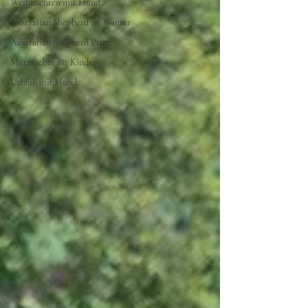
Weihnachten mit Hund
Australian Shepherd im Winter
Australian Shepherd Pflege
Mutmacher für Kinder
Urlaub mit Hund