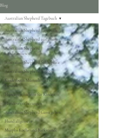
Blog
Australian Shepherd Tagebuch
Australian Shepherd Tagebuch
Australian Shepherd auslasten
Australian Shepherd
konditionieren
Australian Shepherd Schlafplatz
Australian Shepherd Welpen
Kinderbuch Mümmli und seine
Freunde
Hundegeschichten für Kinder
Hundeversicherungen
Australian Shepherd Gassi gehen
Hund allgemein
Murphs Koch- und Backstunde