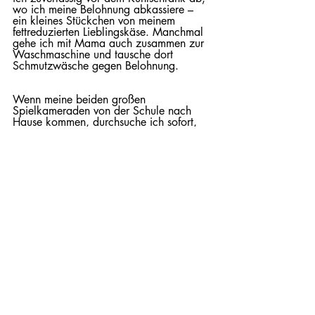
wo ich meine Belohnung abkassiere – 
ein kleines Stückchen von meinem 
fettreduzierten Lieblingskäse. Manchmal 
gehe ich mit Mama auch zusammen zur 
Waschmaschine und tausche dort 
Schmutzwäsche gegen Belohnung. 
Wenn meine beiden großen 
Spielkameraden von der Schule nach 
Hause kommen, durchsuche ich sofort, 
nach einer herzlichen Begrüßung versteht 
sich, ihre Schulrucksäcke. Denn darin 
finde ich meistens leere PET-Flaschen, die 
ich dann einzeln in die Küche bringe. 
Auch dafür gibt es immer viel Lob für die 
tolle Hilfe plus eine kleine Belohnung. 
Ebenso bin ich für die Entsorgung von 
Pappschachteln zuständig. Allein schon 
das Geräusch, wenn jemand einen 
Karton zerkleinert, macht mich hellwach. 
Dann stürze ich aus dem letzten Winkel 
und helfe beim Wegräumen. Ich habe so 
einige Geräusche, auf die ich wahrhaft 
konditioniert bin. Welche das sind, 
erfahrt ihr demnächst.