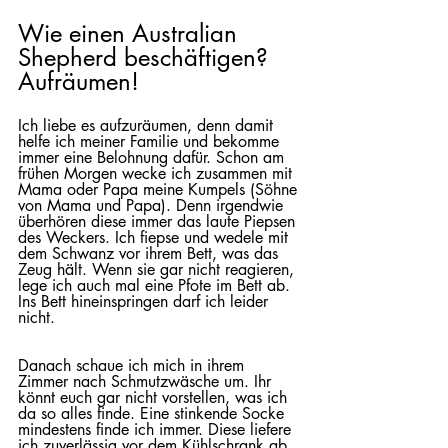
Wie einen Australian 
Shepherd beschäftigen? 
Aufräumen! 
Ich liebe es aufzuräumen, denn damit 
helfe ich meiner Familie und bekomme 
immer eine Belohnung dafür. Schon am 
frühen Morgen wecke ich zusammen mit 
Mama oder Papa meine Kumpels (Söhne 
von Mama und Papa). Denn irgendwie 
überhören diese immer das laute Piepsen 
des Weckers. Ich fiepse und wedele mit 
dem Schwanz vor ihrem Bett, was das 
Zeug hält. Wenn sie gar nicht reagieren, 
lege ich auch mal eine Pfote im Bett ab. 
Ins Bett hineinspringen darf ich leider 
nicht. 
Danach schaue ich mich in ihrem 
Zimmer nach Schmutzwäsche um. Ihr 
könnt euch gar nicht vorstellen, was ich 
da so alles finde. Eine stinkende Socke 
mindestens finde ich immer. Diese liefere 
ich zuverlässig vor dem Kühlschrank ab, 