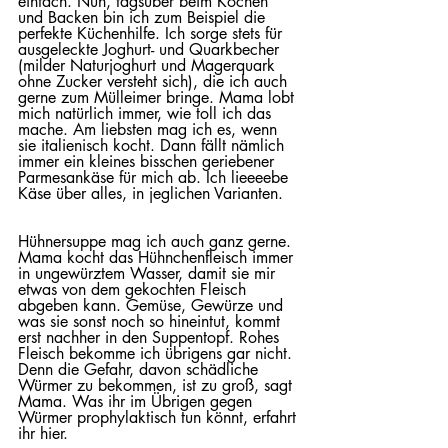
einfach. Nun, tagsüber beim Kochen 
und Backen bin ich zum Beispiel die 
perfekte Küchenhilfe. Ich sorge stets für 
ausgeleckte Joghurt- und Quarkbecher 
(milder Naturjoghurt und Magerquark 
ohne Zucker versteht sich), die ich auch 
gerne zum Mülleimer bringe. Mama lobt 
mich natürlich immer, wie toll ich das 
mache. Am liebsten mag ich es, wenn 
sie italienisch kocht. Dann fällt nämlich 
immer ein kleines bisschen geriebener 
Parmesankäse für mich ab. Ich lieeeebe 
Käse über alles, in jeglichen Varianten.
Hühnersuppe mag ich auch ganz gerne. 
Mama kocht das Hühnchenfleisch immer 
in ungewürztem Wasser, damit sie mir 
etwas von dem gekochten Fleisch 
abgeben kann. Gemüse, Gewürze und 
was sie sonst noch so hineintut, kommt 
erst nachher in den Suppentopf. Rohes 
Fleisch bekomme ich übrigens gar nicht. 
Denn die Gefahr, davon schädliche 
Würmer zu bekommen, ist zu groß, sagt 
Mama. Was ihr im Übrigen gegen 
Würmer prophylaktisch tun könnt, erfahrt 
ihr hier.