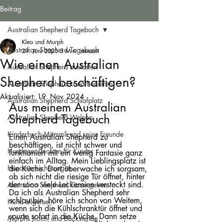
Beitrag
Australian Shepherd Tagebuch
Kleo und Murph
Australian Shepherd Tagebuch
29. Juni 2023
3 Min. Lesezeit
Wie einen Australian
Australian Shepherd auslasten
Shepherd beschäftigen?
Australian Shepherd konditionieren
Aktualisiert:
19. Nov. 2024
Australian Shepherd Schlafplatz
Aus meinem Australian 
Shepherd Tagebuch
Australian Shepherd Welpen
Kinderbuch Mümmli und seine Freunde
Einen Australian Shepherd zu 
beschäftigen, ist nicht schwer und 
Hundegeschichten für Kinder
funktioniert mit ein wenig Fantasie ganz 
einfach im Alltag. Mein Lieblingsplatz ist 
Hundeversicherungen
die Küche. Dort überwache ich sorgsam, 
ob sich nicht die riesige Tür öffnet, hinter 
der sooo viele Leckereien versteckt sind. 
Australian Shepherd Gassi gehen
Da ich als Australian Shepherd sehr 
schlau bin, höre ich schon von Weitem, 
Hund allgemein
wenn sich die Kühlschranktür öffnet und 
spurte sofort in die Küche. Dann setze 
Murphs Koch- und Backstunde