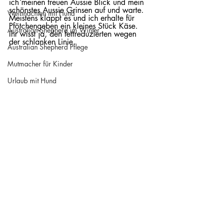
ich meinen treuen Aussie Blick und mein 
schönstes Aussie Grinsen auf und warte. 
Weihnachten mit Hund
Meistens klappt es und ich erhalte für 
Pfötchengeben ein kleines Stück Käse. 
Australian Shepherd im Winter
Ihr wisst ja, den fettreduzierten wegen 
der schlanken Linie. 
Australian Shepherd Pflege
Mutmacher für Kinder
Urlaub mit Hund